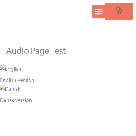
Gå
0
Kurv
til
indholdet
Min konto
Audio Page Test
English version
Dansk version