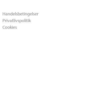
Handelsbetingelser
Privatlivspolitik
Cookies