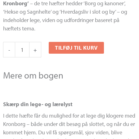
Kronborg’
– de tre hæfter hedder ‘Borg og kanoner’,
‘Hekse og Sagnhelte’ og ‘Hverdagsliv i slot og by’ – og
indeholder lege, viden og udfordringer baseret på
hæftets tema.
Aktivitetshæfte:
TILFØJ TIL KURV
-
+
Hekse
og
Sagnhelte
Mere om bogen
antal
Skærp din lege- og lærelyst
I dette hæfte får du mulighed for at lege dig klogere med
Kronborg – både under dit besøg på slottet, og når du er
kommet hjem. Du vil få spørgsmål, sjov viden, blive