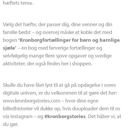
hæftets tema.
Vælg det hæfte, der passer dig, dine venner og din
familie bedst – og overvej måske at koble det med
bogen
‘Kronborgfortællinger for børn og barnlige
sjæle’
– en bog med farverige fortællinger og
selvfølgelig mange flere sjove opgaver og svedige
aktiviteter, der også findes her i shoppen.
Skulle du have fået lyst til at gå på opdagelse i vores
digitale univers, er du velkommen til at gøre det her:
www.kronborgstories.com – hvor dine egne
billedhistorier vil dukke op, hvis duuploader dem til os
via Instagram – og
#kronborgstories
. Det håber vi, at
du gør.