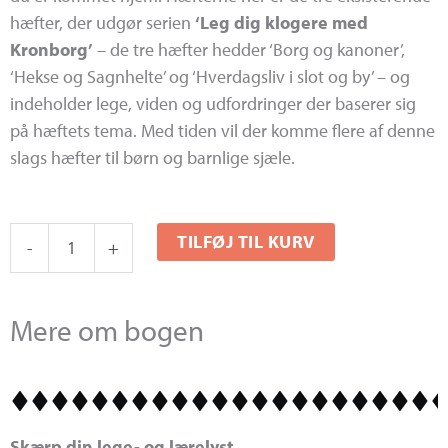
hæfter, der udgør serien
‘Leg dig klogere med
Kronborg’
– de tre hæfter hedder ‘Borg og kanoner’,
‘Hekse og Sagnhelte’ og ‘Hverdagsliv i slot og by’ – og
indeholder lege, viden og udfordringer der baserer sig
på hæftets tema. Med tiden vil der komme flere af denne
slags hæfter til børn og barnlige sjæle.
Tilbud:
TILFØJ TIL KURV
-
+
3
Aktivitetshæfter
antal
Mere om bogen
Skærp din lege- og lærelyst