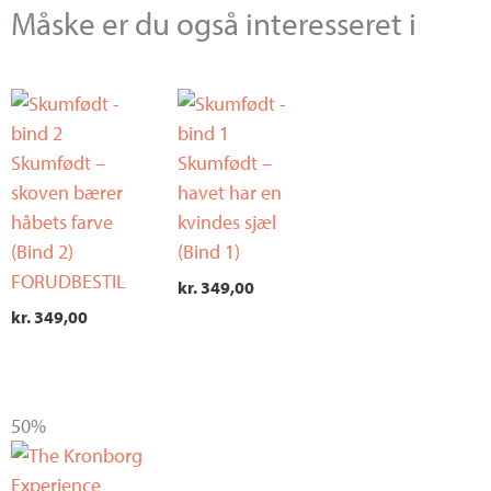
Måske er du også interesseret i
Skumfødt –
Skumfødt –
skoven bærer
havet har en
håbets farve
kvindes sjæl
(Bind 2)
(Bind 1)
FORUDBESTIL
kr.
349,00
kr.
349,00
Den
Den
50%
oprindelige
aktuelle
pris
pris
var:
er: