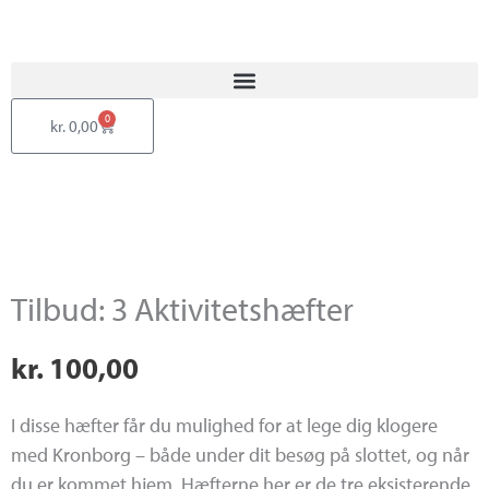
Gå
til
indholdet
Min konto
0
Kurv
kr.
0,00
Tilbud: 3 Aktivitetshæfter
kr.
100,00
I disse hæfter får du mulighed for at lege dig klogere
med Kronborg – både under dit besøg på slottet, og når
du er kommet hjem. Hæfterne her er de tre eksisterende