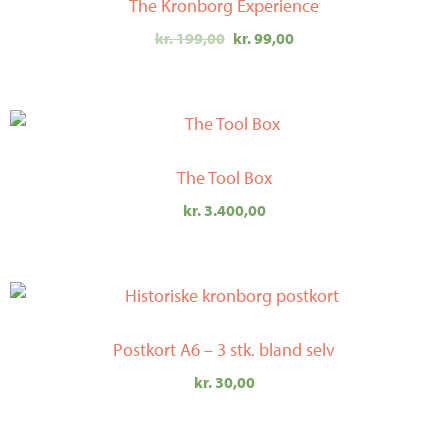
The Kronborg Experience
var:
er:
kr. 199,00.
kr. 99,00.
kr.
199,00
kr.
99,00
The Tool Box
kr.
3.400,00
Postkort A6 – 3 stk. bland selv
kr.
30,00