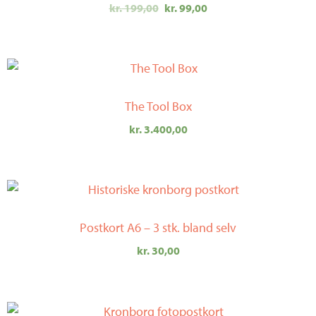
kr. 199,00.
kr. 99,00.
kr.
199,00
kr.
99,00
The Tool Box
kr.
3.400,00
Postkort A6 – 3 stk. bland selv
kr.
30,00