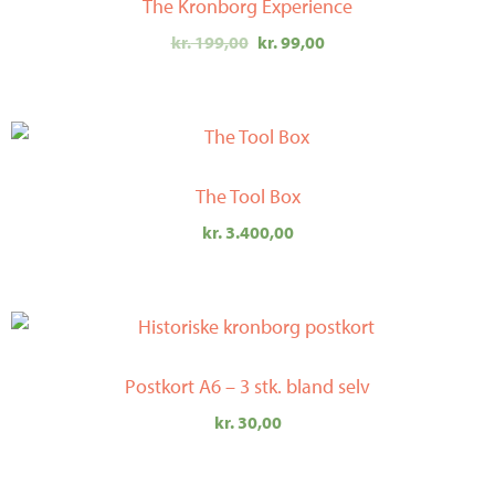
The Kronborg Experience
var:
er:
kr. 199,00.
kr. 99,00.
kr.
199,00
kr.
99,00
The Tool Box
kr.
3.400,00
Postkort A6 – 3 stk. bland selv
kr.
30,00